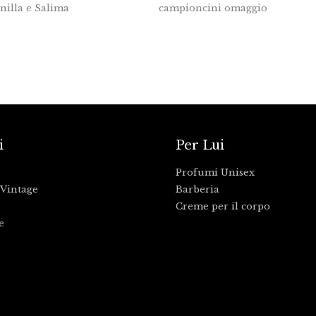
anilla e Salima
campioncini omaggio
i
Per Lui
Profumi Unisex
Vintage
Barberia
Creme per il corpo
e