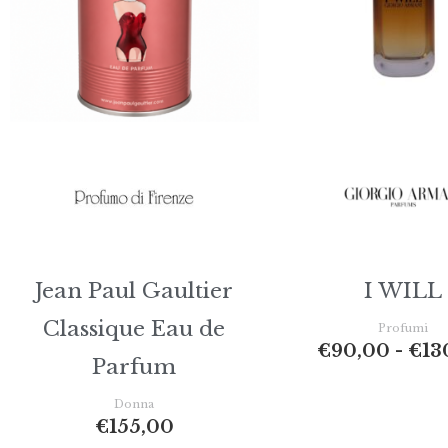
Jean Paul Gaultier
I WILL
Classique Eau de
Profumi
€
90,00
-
€
13
Parfum
Donna
€
155,00