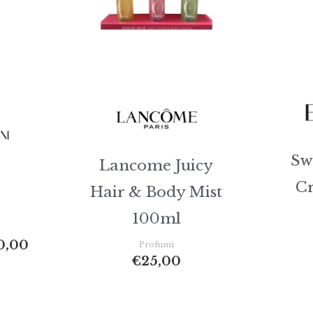
€130,00
Sw
Lancome Juicy
C
Hair & Body Mist
100ml
0,00
Profumi
€
25,00