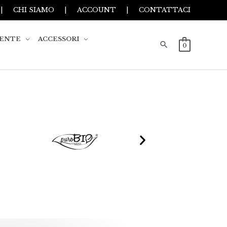
|
CHI SIAMO
|
ACCOUNT
|
CONTATTACI
IENTE
ACCESSORI
0