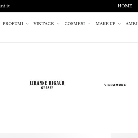
i.it
HOME
PROFUMI
VINTAGE
COSMESI
MAKE UP
AMB