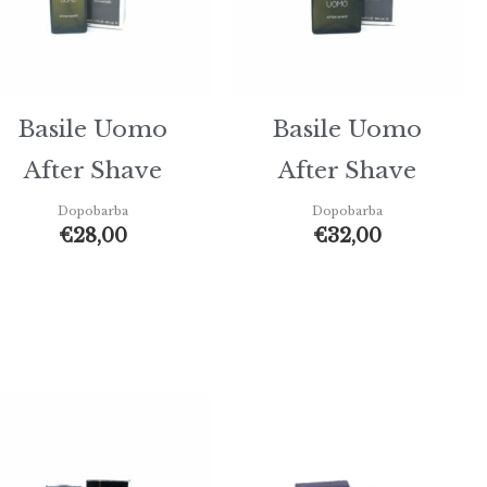
Basile Uomo
Basile Uomo
After Shave
After Shave
Dopobarba
Dopobarba
€
28,00
€
32,00
Fasci
di
prezz
da