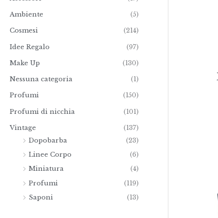
€
Ambiente
(5)
1
5
Cosmesi
(214)
3
,
Idee Regalo
(97)
0
0
Make Up
(130)
Nessuna categoria
(1)
Profumi
(150)
Profumi di nicchia
(101)
Vintage
(137)
Dopobarba
(23)
Linee Corpo
(6)
Miniatura
(4)
Profumi
(119)
Saponi
(13)