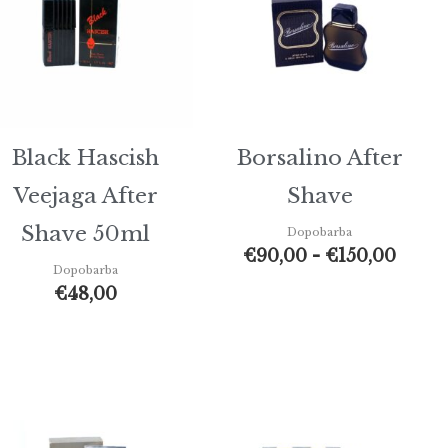
€90,
a
€150,
Black Hascish
Borsalino After
Veejaga After
Shave
Shave 50ml
Dopobarba
€
90,00
-
€
150,00
Dopobarba
€
48,00