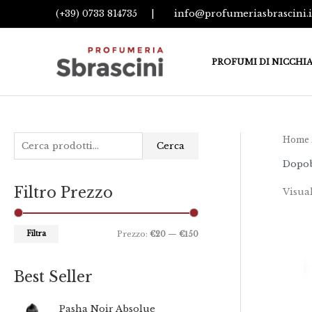
Vai
(+39) 0733 814735
|
info@profumeriasbrascini.i
al
contenuto
PROFUMI DI NICCHI
C
Home
P
P
Cerca
e
r
r
Dopo
r
e
e
Filtro Prezzo
Visual
c
z
z
a
z
z
:
Filtra
Prezzo:
€20
—
€150
o
o
M
M
i
a
Best Seller
n
x
F
Pasha Noir Absolue