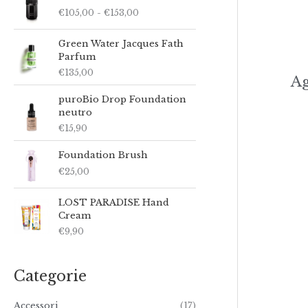
a
€
105,00
-
€
153,00
s
c
i
Green Water Jacques Fath
a
Parfum
d
€
135,00
Ag
i
p
puroBio Drop Foundation
r
neutro
e
€
15,90
z
z
Foundation Brush
o
€
25,00
:
d
a
LOST PARADISE Hand
€
Cream
1
€
9,90
0
5
,
Categorie
0
0
a
Accessori
(17)