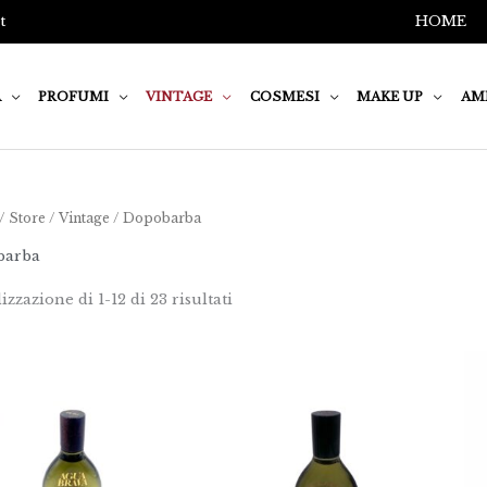
t
HOME
A
PROFUMI
VINTAGE
COSMESI
MAKE UP
AM
/
Store
/
Vintage
/ Dopobarba
barba
izzazione di 1-12 di 23 risultati