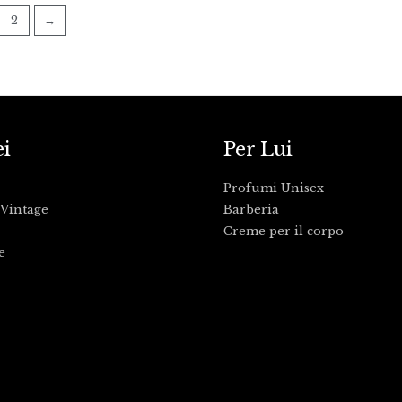
2
→
ei
Per Lui
Profumi Unisex
Vintage
Barberia
Creme per il corpo
e