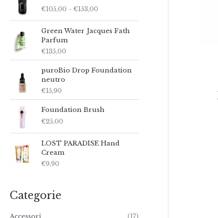
a
€
105,00
-
€
153,00
s
c
i
Green Water Jacques Fath
a
Parfum
d
€
135,00
i
p
puroBio Drop Foundation
r
neutro
e
€
15,90
z
z
Foundation Brush
o
€
25,00
:
d
a
LOST PARADISE Hand
€
Cream
1
€
9,90
0
5
,
Categorie
0
0
a
Accessori
(17)