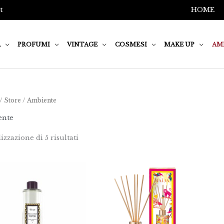
t
HOME
A
PROFUMI
VINTAGE
COSMESI
MAKE UP
AM
/
Store
/ Ambiente
ente
izzazione di 5 risultati