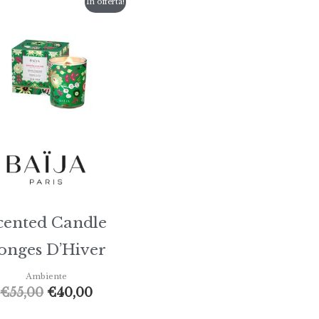
Il
Il
In offerta!
prezzo
prezzo
originale
attuale
era:
è:
€55,00.
€40,00.
cented Candle
onges D’Hiver
Ambiente
€
55,00
€
40,00