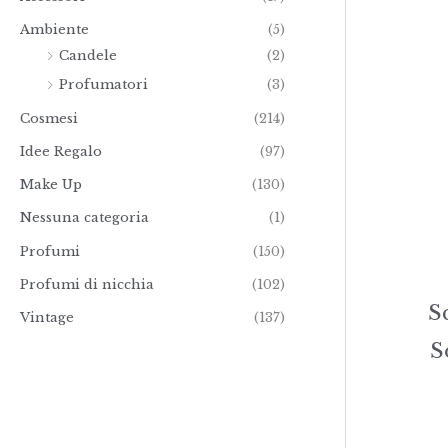
€
Ambiente
(5)
1
5
Candele
(2)
3
Profumatori
(3)
,
0
Cosmesi
(214)
0
Idee Regalo
(97)
Make Up
(130)
Nessuna categoria
(1)
Profumi
(150)
Profumi di nicchia
(102)
S
Vintage
(137)
S