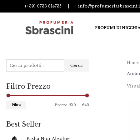
Vai
(+39) 0733 814735
|
info@profumeriasbrascini.i
al
contenuto
PROFUMI DI NICCHI
C
Home
P
P
Cerca
e
r
r
Ambi
r
e
e
Filtro Prezzo
Visual
c
z
z
a
z
z
:
Filtra
Prezzo:
€10
—
€40
o
o
M
M
i
a
Best Seller
n
x
F
Pasha Noir Absolue