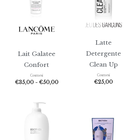
€50,00
Latte
Detergente
Lait Galatee
Clean Up
Confort
Cosmesi
Cosmesi
€
25,00
€
35,00
-
€
50,00