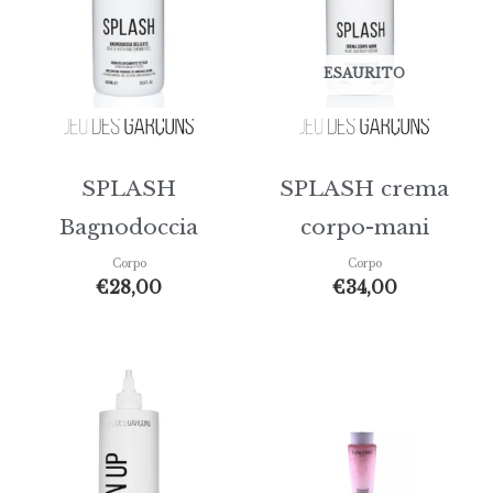
ESAURITO
SPLASH
SPLASH crema
Bagnodoccia
corpo-mani
Corpo
Corpo
€
28,00
€
34,00
Fasci
di
prezz
da
€33,0
a