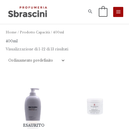
Vai
al
0
contenuto
Home
/ Prodotto Capacità / 400ml
400ml
Visualizzazione di 1-12 di 13 risultati
ESAURITO