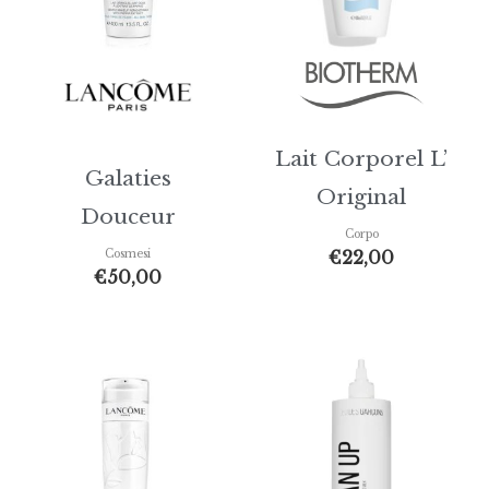
Lait Corporel L’
Galaties
Original
Douceur
Corpo
€
22,00
Cosmesi
€
50,00
Fascia
di
prezzo:
da
€35,00
a