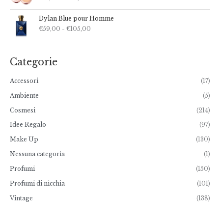
s
c
F
i
Dylan Blue pour Homme
a
a
€
59,00
-
€
105,00
s
d
c
i
i
p
a
r
Categorie
d
e
i
z
Accessori
(17)
p
z
r
o
Ambiente
(5)
e
:
z
d
Cosmesi
(214)
z
a
o
Idee Regalo
(97)
€
:
1
Make Up
(130)
d
8
a
,
Nessuna categoria
(1)
€
0
5
0
Profumi
(150)
9
a
,
Profumi di nicchia
(101)
€
0
2
0
Vintage
(138)
0
a
,
€
0