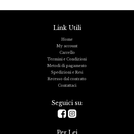
1
0
0
5
,
0
Link Utili
0
Home
My account
Carrello
Termini e Condizioni
Metodi di pagamento
Spedizioni e Resi
Recesso dal contratto
Contattaci
Seguici su:
Per Lei