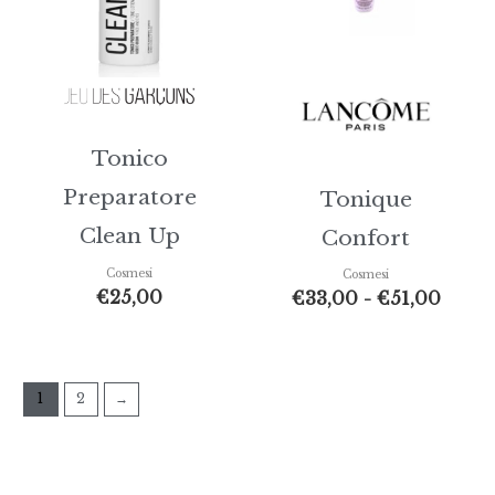
€51,0
Tonico
Preparatore
Tonique
Clean Up
Confort
Cosmesi
Cosmesi
€
25,00
€
33,00
-
€
51,00
1
2
→