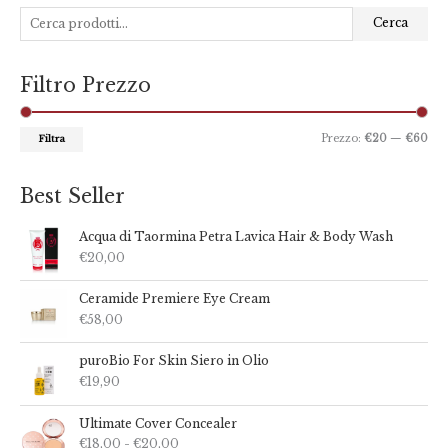
C
P
P
Cerca
e
r
r
r
e
e
Filtro Prezzo
c
z
z
a
z
z
:
o
o
Prezzo:
€20
—
€60
Filtra
M
M
i
a
Best Seller
n
x
Acqua di Taormina Petra Lavica Hair & Body Wash
€
20,00
Ceramide Premiere Eye Cream
€
58,00
puroBio For Skin Siero in Olio
€
19,90
F
Ultimate Cover Concealer
a
€
18,00
-
€
20,00