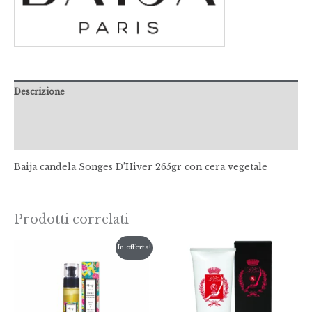
Descrizione
Informazioni aggiuntive
Recensioni (0)
Baija candela Songes D’Hiver 265gr con cera vegetale
Prodotti correlati
Il
Il
In offerta!
prezzo
prezzo
originale
attuale
era:
è:
€19,90.
€14,00.