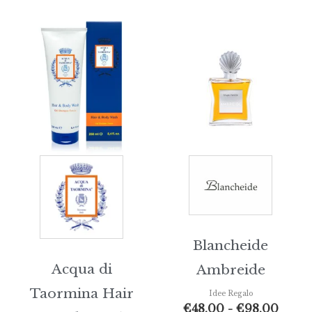
Fasci
di
prezz
da
€48,0
a
€98,
Blancheide
Acqua di
Ambreide
Taormina Hair
Idee Regalo
€
48,00
-
€
98,00