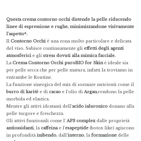
Questa crema contorno occhi distende la pelle riducendo
linee di espressione e rughe, minimizzandone visivamente
l’aspetto*.
Il
Contorno Occhi
è una zona molto particolare e delicata
del viso. Subisce continuamente gli
effetti degli agenti
atmosferici
e gli
stress dovuti alla mimica facciale.
La
Crema Contorno Occhi puroBIO for Skin
è ideale sia
per pelle secca che per pelle matura, infatti la troviamo in
entrambe le Routine.
La funzione sinergica del mix di sostanze nutrienti come il
burro di karitè
e di
cacao
e l’olio di
Argan
,rendono la pelle
morbida ed elastica.
Mentre gli attivi idratanti dell’
acido ialuronico
donano alla
pelle turgore e freschezza.
Gli attivi funzionali come l’
AP3 complex
dalle proprietà
antiossidanti
, la
caffeina
e l’
esapeptide
(botox like) agiscono
in profondità
inibendo
, dall’
interno
, la
formazione
delle