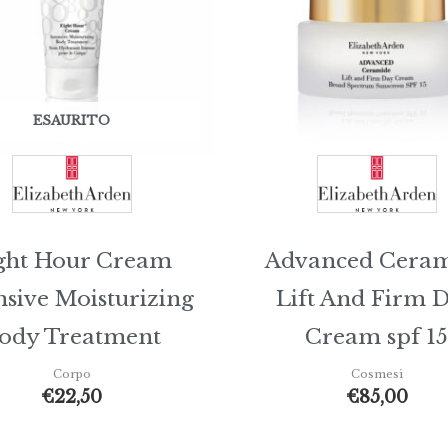
ESAURITO
ght Hour Cream
Advanced Cera
nsive Moisturizing
Lift And Firm 
ody Treatment
Cream spf 15
Corpo
Cosmesi
€
22,50
€
85,00