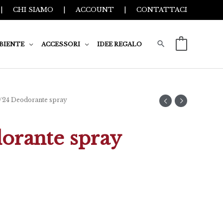
|
CHI SIAMO
|
ACCOUNT
|
CONTATTACI
BIENTE
ACCESSORI
IDEE REGALO
0
/24 Deodorante spray
orante spray