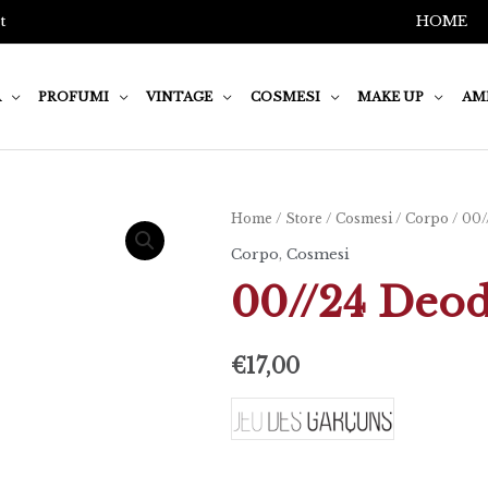
t
HOME
A
PROFUMI
VINTAGE
COSMESI
MAKE UP
AM
00//24
Home
/
Store
/
Cosmesi
/
Corpo
/ 00/
Deodorante
Corpo
,
Cosmesi
spray
00//24 Deod
quantità
€
17,00