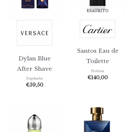
ESAURITO
Santos Eau de
Dylan Blue
Toilette
After Shave
Profumi
€
140,00
Dopobarba
€
59,50
Fasc
di
prez
da
€59,