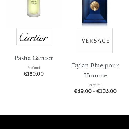
a
€105
Pasha Cartier
Dylan Blue pour
Profumi
€
120,00
Homme
Profumi
€
59,00
-
€
105,00