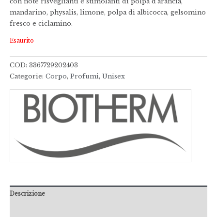
con note risveglianti e stimolanti di polpa d’arancia,
mandarino, physalis, limone, polpa di albicocca, gelsomino
fresco e ciclamino.
Esaurito
COD:
3367729202403
Categorie:
Corpo
,
Profumi
,
Unisex
Descrizione
Informazioni aggiuntive