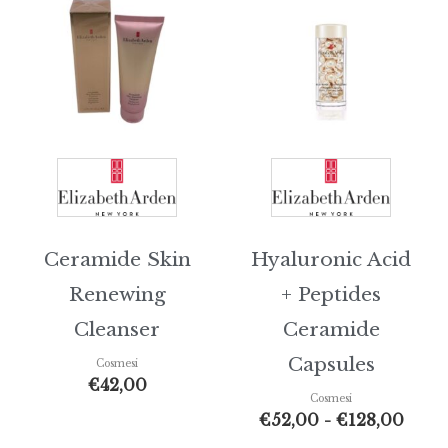
prez
da
€52,
a
€128
Ceramide Skin
Hyaluronic Acid
Renewing
+ Peptides
Cleanser
Ceramide
Capsules
Cosmesi
€
42,00
Cosmesi
€
52,00
-
€
128,00