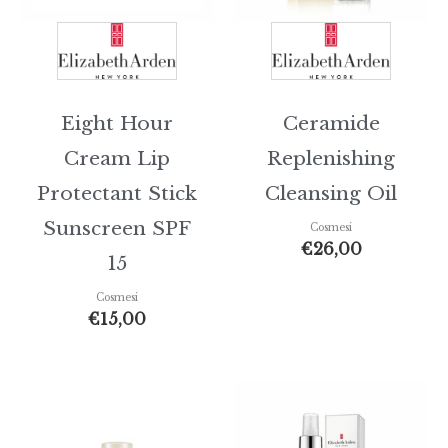
Eight Hour
Ceramide
Cream Lip
Replenishing
Protectant Stick
Cleansing Oil
Sunscreen SPF
Cosmesi
€
26,00
15
Cosmesi
€
15,00
Fascia
di
prezzo: