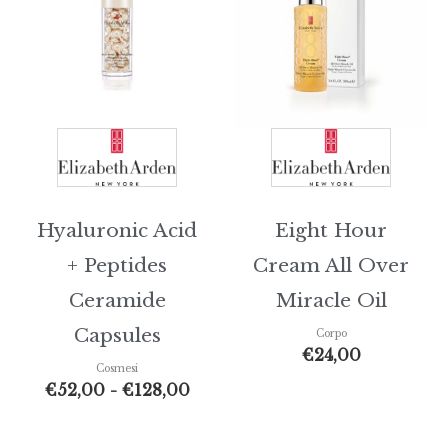
da
€52,00
a
€128,00
Hyaluronic Acid
Eight Hour
+ Peptides
Cream All Over
Ceramide
Miracle Oil
Capsules
Corpo
€
24,00
Cosmesi
€
52,00
-
€
128,00