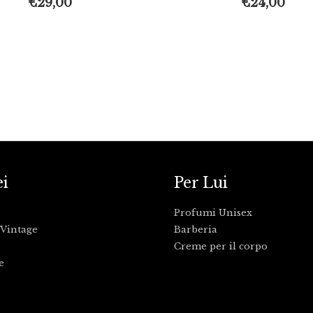
€
29,00
€
24,00
ei
Per Lui
Profumi Unisex
Vintage
Barberia
Creme per il corpo
e