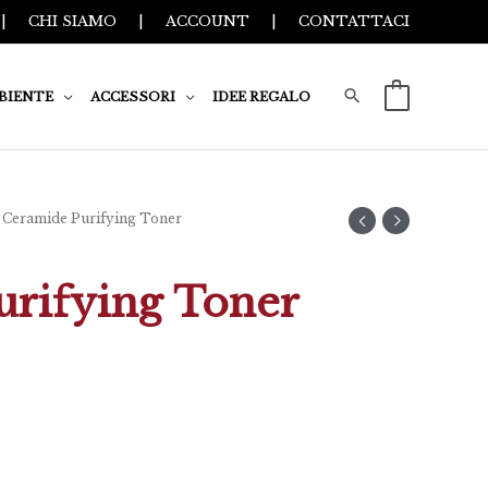
|
CHI SIAMO
|
ACCOUNT
|
CONTATTACI
BIENTE
ACCESSORI
IDEE REGALO
0
 Ceramide Purifying Toner
rifying Toner