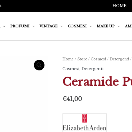
t
HOME
A
PROFUMI
VINTAGE
COSMESI
MAKE UP
AM
Ceramide
Home
/
Store
/
Cosmesi
/
Detergenti
/
Purifying
Cosmesi
,
Detergenti
Toner
Ceramide Pu
quantità
€
41,00