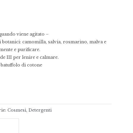
 quando viene agitato –
ti botanici: camomilla, salvia, rosmarino, malva e
ente e purificare.
e III per lenire e calmare.
 batuffolo di cotone
rie:
Cosmesi
,
Detergenti