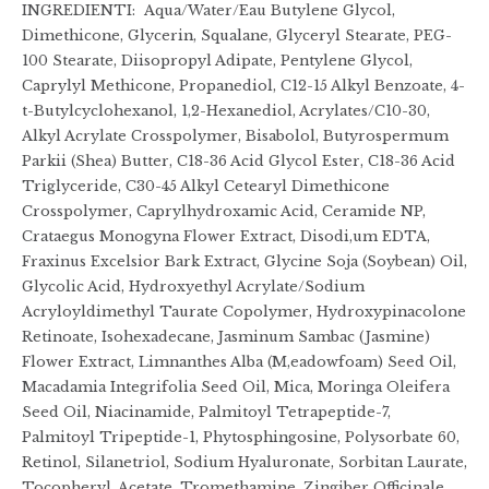
INGREDIENTI: Aqua/Water/Eau Butylene Glycol,
Dimethicone, Glycerin, Squalane, Glyceryl Stearate, PEG-
100 Stearate, Diisopropyl Adipate, Pentylene Glycol,
Caprylyl Methicone, Propanediol, C12-15 Alkyl Benzoate, 4-
t-Butylcyclohexanol, 1,2-Hexanediol, Acrylates/C10-30,
Alkyl Acrylate Crosspolymer, Bisabolol, Butyrospermum
Parkii (Shea) Butter, C18-36 Acid Glycol Ester, C18-36 Acid
Triglyceride, C30-45 Alkyl Cetearyl Dimethicone
Crosspolymer, Caprylhydroxamic Acid, Ceramide NP,
Crataegus Monogyna Flower Extract, Disodi,um EDTA,
Fraxinus Excelsior Bark Extract, Glycine Soja (Soybean) Oil,
Glycolic Acid, Hydroxyethyl Acrylate/Sodium
Acryloyldimethyl Taurate Copolymer, Hydroxypinacolone
Retinoate, Isohexadecane, Jasminum Sambac (Jasmine)
Flower Extract, Limnanthes Alba (M,eadowfoam) Seed Oil,
Macadamia Integrifolia Seed Oil, Mica, Moringa Oleifera
Seed Oil, Niacinamide, Palmitoyl Tetrapeptide-7,
Palmitoyl Tripeptide-1, Phytosphingosine, Polysorbate 60,
Retinol, Silanetriol, Sodium Hyaluronate, Sorbitan Laurate,
Tocopheryl, Acetate, Tromethamine, Zingiber Officinale