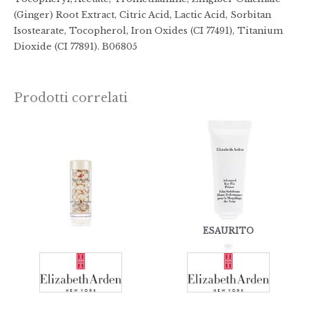
(Ginger) Root Extract, Citric Acid, Lactic Acid, Sorbitan
Isostearate, Tocopherol, Iron Oxides (CI 77491), Titanium
Dioxide (CI 77891). B06805
Prodotti correlati
Fascia
di
prezzo:
da
€52,00
a
€128,00
ESAURITO