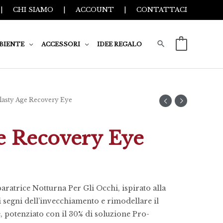
|
CHI SIAMO
|
ACCOUNT
|
CONTATTACI
BIENTE
ACCESSORI
IDEE REGALO
0
lasty Age Recovery Eye
e Recovery Eye
ratrice Notturna Per Gli Occhi, ispirato alla
 i segni dell’invecchiamento e rimodellare il
, potenziato con il 30% di soluzione Pro-