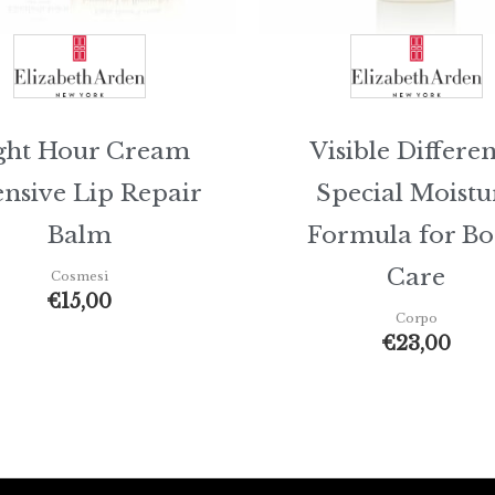
ght Hour Cream
Visible Differe
ensive Lip Repair
Special Moistu
Balm
Formula for B
Care
Cosmesi
€
15,00
Corpo
€
23,00