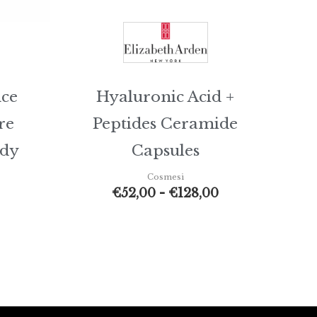
nce
Hyaluronic Acid +
re
Peptides Ceramide
ody
Capsules
Cosmesi
€
52,00
-
€
128,00