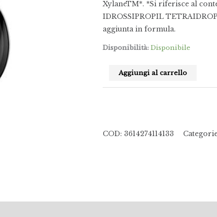
XylaneTM*. *Si riferisce al co
IDROSSIPROPIL TETRAIDROP
aggiunta in formula.
Disponibilità:
Disponibile
Aggiungi al carrello
COD:
3614274114133
Categori
(0)