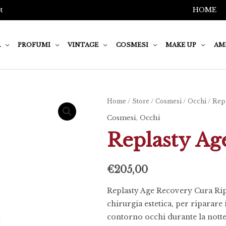
t
HOME
A
PROFUMI
VINTAGE
COSMESI
MAKE UP
AM
Replasty
Home
/
Store
/
Cosmesi
/
Occhi
/ Rep
Age
Cosmesi
,
Occhi
Recovery
Replasty Ag
Eye
quantità
€
205,00
Replasty Age Recovery Cura Ripa
chirurgia estetica, per riparare
contorno occhi durante la notte