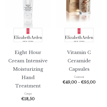
€49,
a
€95,
Eight Hour
Vitamin C
Cream Intensive
Ceramide
Moisturizing
Capsules
Hand
Cosmesi
€
49,00
-
€
95,00
Treatment
Corpo
€
18,50