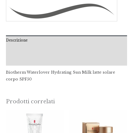
Descrizione
Informazioni aggiuntive
Recensioni (0)
Biotherm Waterlover Hydrating Sun Milk latte solare
corpo SPF50
Prodotti correlati
Fasci
di
prezz
da