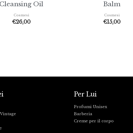
Cleansing Oil
Balm
Cosmesi
Cosmesi
€
26,00
€
15,00
ei
Per Lui
Profumi Unisex
Vintage
Barberia
Creme per il corpo
e