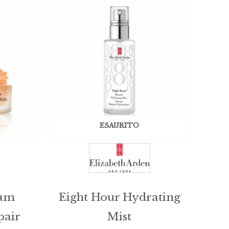
ESAURITO
eam
Eight Hour Hydrating
pair
Mist