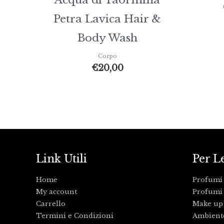
Petra Lavica Hair &
Body Wash
Corpo
€
20,00
Link Utili
Per L
Home
Profumi
My account
Profumi 
Carrello
Make up
Termini e Condizioni
Ambient