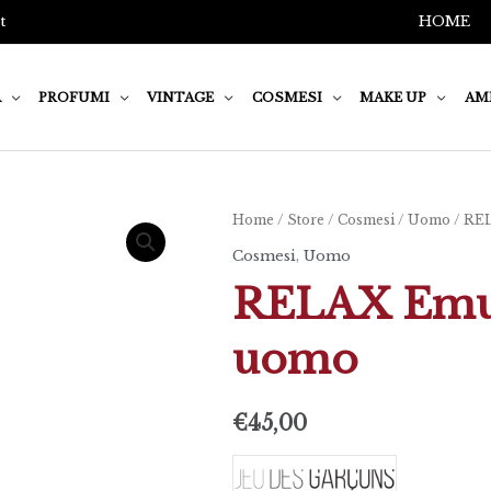
t
HOME
A
PROFUMI
VINTAGE
COSMESI
MAKE UP
AM
Home
/
Store
/
Cosmesi
/
Uomo
/ REL
Cosmesi
,
Uomo
RELAX Emul
uomo
€
45,00