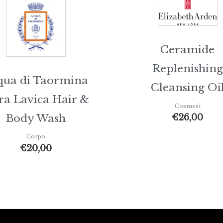
Ceramide
Replenishing
qua di Taormina
Cleansing Oi
ra Lavica Hair &
Cosmesi
Body Wash
€
26,00
Corpo
€
20,00