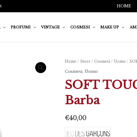
t
HOME
A
PROFUMI
VINTAGE
COSMESI
MAKE UP
AM
Home
/
Store
/
Cosmesi
/
Uomo
/ SO
Cosmesi
,
Uomo
SOFT TOUC
Barba
€
40,00