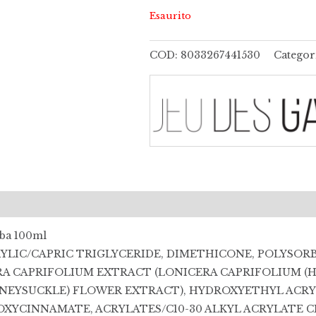
Esaurito
COD:
8033267441530
Categor
(0)
ba 100ml
RYLIC/CAPRIC TRIGLYCERIDE, DIMETHICONE, POLYSOR
A CAPRIFOLIUM EXTRACT (LONICERA CAPRIFOLIUM (
HONEYSUCKLE) FLOWER EXTRACT), HYDROXYETHYL AC
YCINNAMATE, ACRYLATES/C10-30 ALKYL ACRYLATE C