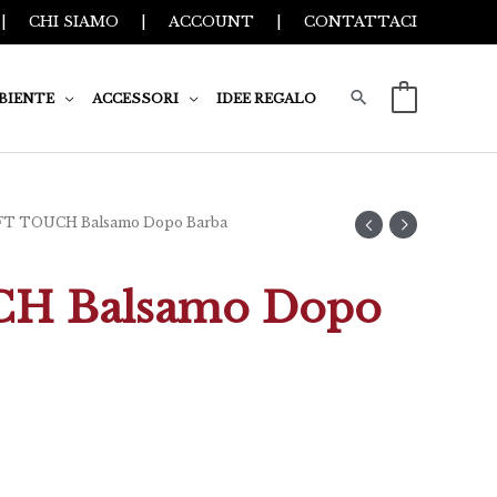
|
CHI SIAMO
|
ACCOUNT
|
CONTATTACI
BIENTE
ACCESSORI
IDEE REGALO
0
FT TOUCH Balsamo Dopo Barba
H Balsamo Dopo