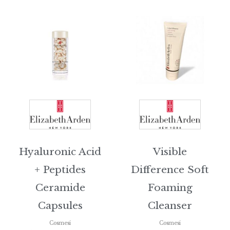
Fascia
di
prezzo:
da
€52,00
a
€128,00
Hyaluronic Acid
Visible
+ Peptides
Difference Soft
Ceramide
Foaming
Capsules
Cleanser
Cosmesi
Cosmesi