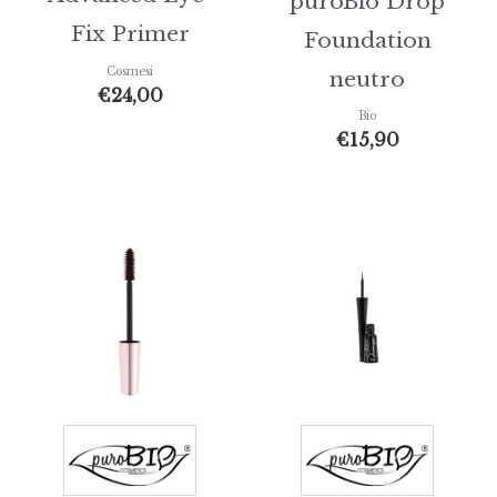
puroBio Drop
Fix Primer
Foundation
Cosmesi
neutro
€
24,00
Bio
€
15,90