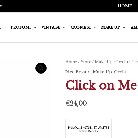
t
HOME
A
PROFUMI
VINTAGE
COSMESI
MAKE UP
AM
Click
Home
/
Store
/
Make Up
/
Occhi
/ Cl
on
Idee Regalo
,
Make Up
,
Occhi
Me
Click on Me
Mascara
quantità
€
24,00