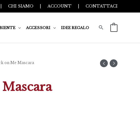
|
CHI SIAMO
|
ACCOUNT
|
CONTATTACI
BIENTE
ACCESSORI
IDEE REGALO
0
ick on Me Mascara
 Mascara