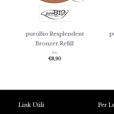
puroBio Resplendent
p
Bronzer Refill
Bio
€
8,90
Link Utili
Per L