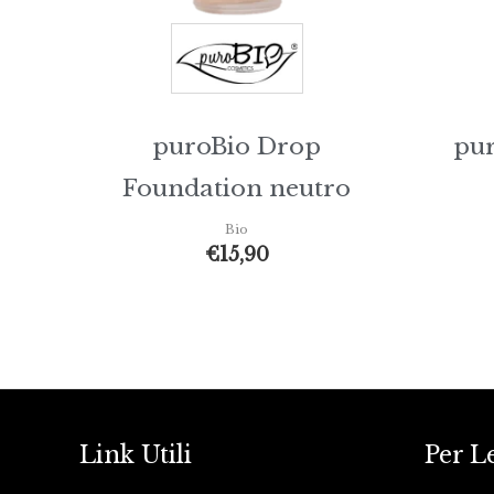
puroBio Drop
pu
Foundation neutro
Bio
€
15,90
Link Utili
Per L