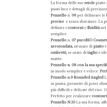
La forma delle sue
setole
piatte
punti luce e dettagli di precisio
Pennello
n.
06
per delineare le
preciso
e senza sbavature. La 
definire i
contorni
e
fluidità
nel
semplice.
Pennello
n.
07 puroBIO Cosmet
arrotondata,
s
e
usato di
piatto
è
ombretti,
se usato di
taglio
è ide
matite.
Pennello n. 08 con la sua specif
in modo semplice e veloce.
Perf
Pennello n.9 Rounded Angled
L
in punta, permette di poter sfu
più difficili e delicate del viso
Perfetto per realizzare
contour
Pennello N.10
La sua forma, aff