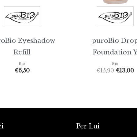
roBio Eyeshadow
puroBio Dro
Refill
Foundation 
Bio
Bio
€
6,50
€
15,90
€
13,00
ei
Per Lui