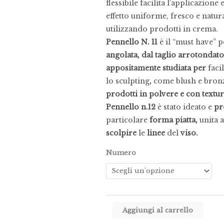
flessibile facilita l’applicazion
effetto uniforme, fresco e natura
utilizzando prodotti in crema.
Pennello N. 11
è il “must have” pe
angolata, dal taglio arrotonda
appositamente studiata per
faci
lo sculpting
,
come blush e bronz
prodotti in polvere e con textu
Pennello n.12
è stato ideato e
pr
particolare
forma piatta,
unita a
scolpire
le
linee
del
viso.
Numero
Aggiungi al carrello