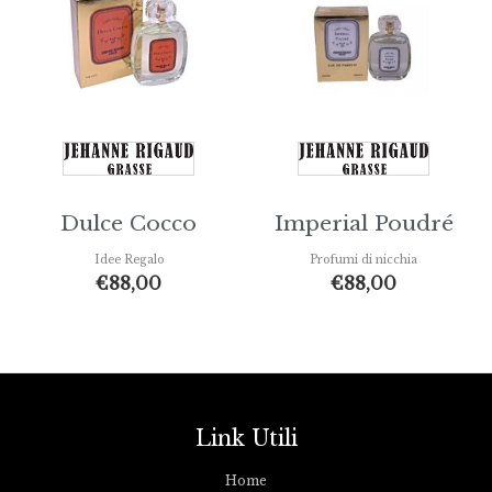
Dulce Cocco
Imperial Poudré
Idee Regalo
Profumi di nicchia
€
88,00
€
88,00
Link Utili
Home