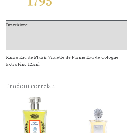
Descrizione
Informazioni aggiuntive
Recensioni (0)
Rancé Eau de Plaisir Violette de Parme Eau de Cologne
Extra Fine 125ml
Prodotti correlati
Fascia
Fasci
di
di
prezzo:
prezz
da
da
€58,00
€48,0
a
a