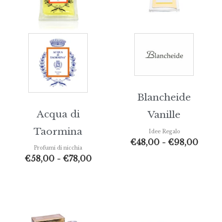
€78,00
€98,
Blancheide
Acqua di
Vanille
Taormina
Idee Regalo
€
48,00
-
€
98,00
Profumi di nicchia
€
58,00
-
€
78,00