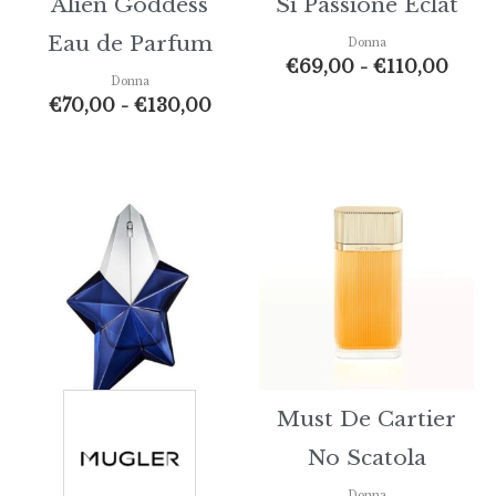
Alien Goddess
Si Passione Eclat
Eau de Parfum
Donna
€
69,00
-
€
110,00
Donna
€
70,00
-
€
130,00
Fascia
di
prezzo:
da
€70,00
a
€125,00
Must De Cartier
No Scatola
Donna