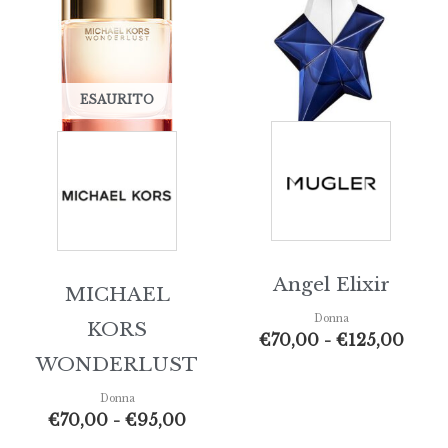
€70,00
€70,
a
a
€95,00
€125
ESAURITO
Angel Elixir
MICHAEL
Donna
KORS
€
70,00
-
€
125,00
WONDERLUST
Donna
€
70,00
-
€
95,00