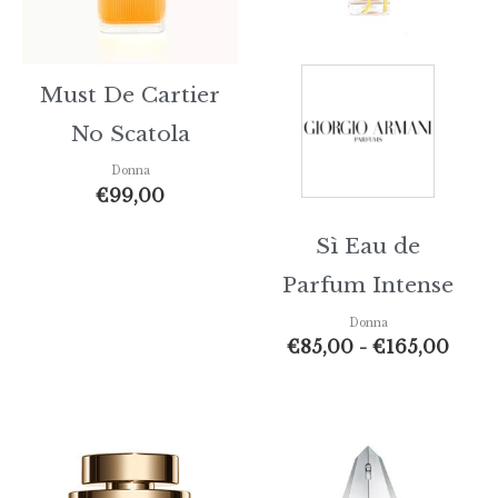
Must De Cartier
No Scatola
Donna
€
99,00
Sì Eau de
Parfum Intense
Donna
€
85,00
-
€
165,00
Fascia
Fasci
di
di
prezzo:
prez
da
da