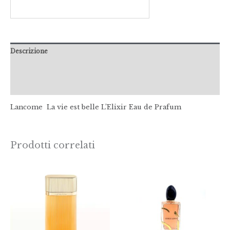
Descrizione
Informazioni aggiuntive
Recensioni (0)
Lancome La vie est belle L’Elixir Eau de Prafum
Prodotti correlati
Fasci
di
prez
da
€85,
a
€165