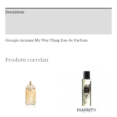
Descrizione
Informazioni aggiuntive
Recensioni (0)
Giorgio Armani My Way Ylang Eau de Parfum
Prodotti correlati
Fascia
di
prezzo:
da
€70,00
a
€130,00
ESAURITO