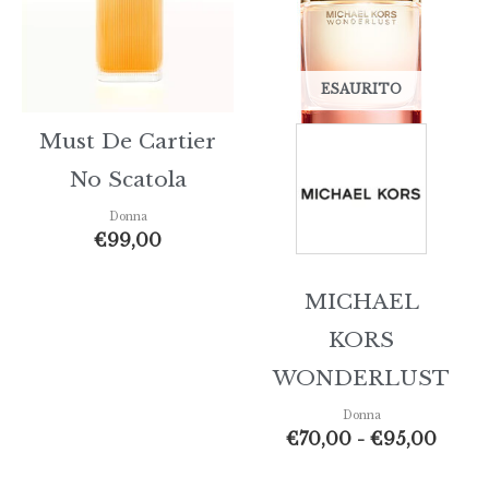
€70,
a
€95,
ESAURITO
Must De Cartier
No Scatola
Donna
€
99,00
MICHAEL
KORS
WONDERLUST
Donna
€
70,00
-
€
95,00