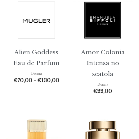
Alien Goddess
Amor Colonia
Eau de Parfum
Intensa no
scatola
Donna
€
70,00
-
€
130,00
Donna
€
22,00
Fasci
di
prezz
da