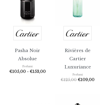
€105,00
€125,00.
€109
a
€153,00
Pasha Noir
Rivières de
Absolue
Cartier
Luxuriance
Profumi
€
105,00
-
€
153,00
Profumi
€
125,00
€
109,00