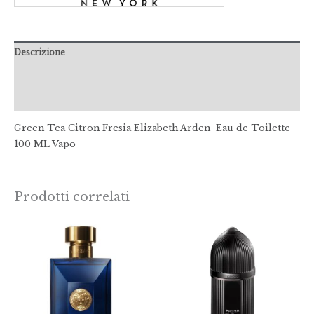
Descrizione
Informazioni aggiuntive
Recensioni (0)
Green Tea Citron Fresia Elizabeth Arden Eau de Toilette
100 ML Vapo
Prodotti correlati
Fascia
Fasc
di
di
prezzo:
prez
da
da
€59,00
€105
a
a
€105,00
€153