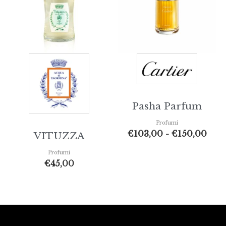
€10
a
€15
Pasha Parfum
Profumi
€
103,00
-
€
150,00
VITUZZA
Profumi
€
45,00