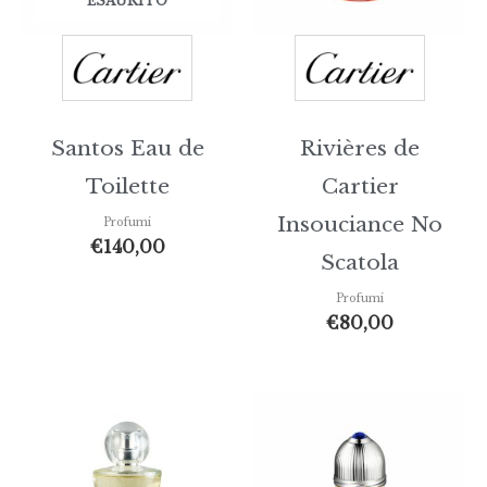
ESAURITO
Santos Eau de
Rivières de
Toilette
Cartier
Insouciance No
Profumi
€
140,00
Scatola
Profumi
€
80,00
Fasc
di
prez
da