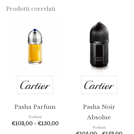
Prodotti correlati
Fascia
Fasc
di
di
prezzo:
prez
da
da
€103,00
€105
a
a
€150,00
€153
Pasha Parfum
Pasha Noir
Absolue
Profumi
€
103,00
-
€
150,00
Profumi
€
105,00
-
€
153,00