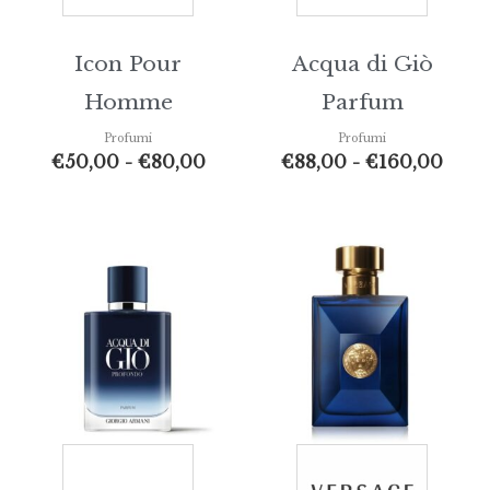
Icon Pour
Acqua di Giò
Homme
Parfum
Profumi
Profumi
€
50,00
-
€
80,00
€
88,00
-
€
160,00
Fascia
Fasc
di
di
prezzo:
prez
da
da
€90,00
€59,
a
a
€150,00
€105