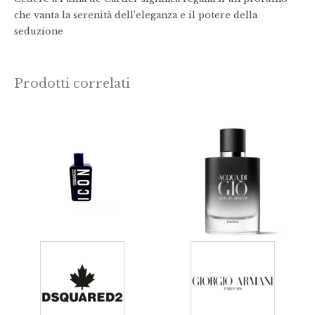
che vanta la serenità dell’eleganza e il potere della
seduzione
Prodotti correlati
Fascia
Fasc
di
di
prezzo:
prez
da
da
€50,00
€88,
a
a
€80,00
€160