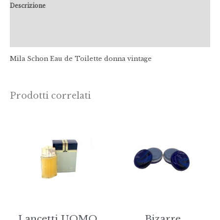
Descrizione
Informazioni aggiuntive
Recensioni (0)
Mila Schon Eau de Toilette donna vintage
Prodotti correlati
Fascia
di
prezzo:
da
€26,00
a
€39,00
Lancetti UOMO
Bizarre