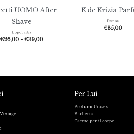
cetti UOMO After
K de Krizia Par
Shave
Donna
€
85,00
Dopobarba
€
26,00
-
€
39,00
ei
Per Lui
Profumi Unisex
Vintage
Barberia
Creme per il corpo
e