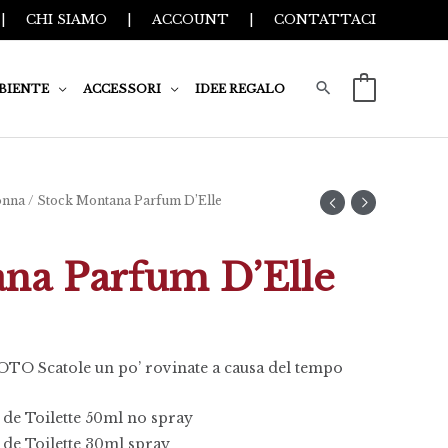
|
CHI SIAMO
|
ACCOUNT
|
CONTATTACI
BIENTE
ACCESSORI
IDEE REGALO
0
nna
/ Stock Montana Parfum D’Elle
na Parfum D’Elle
Scatole un po’ rovinate a causa del tempo
de Toilette 50ml no spray
de Toilette 30ml spray