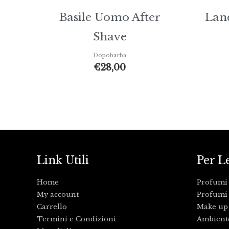
Basile Uomo After
Lan
Shave
Dopobarba
€
28,00
Link Utili
Per L
Home
Profumi
My account
Profumi 
Carrello
Make up
Termini e Condizioni
Ambient