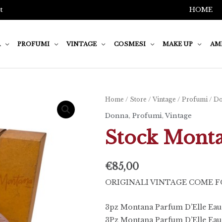
t
HOME
A
PROFUMI
VINTAGE
COSMESI
MAKE UP
AM
Stock
Home
/
Store
/
Vintage
/
Profumi
/
Do
Montana
Donna
,
Profumi
,
Vintage
Parfum
Stock Monta
D'Elle
quantità
€
85,00
ORIGINALI VINTAGE COME FOTO 
3pz Montana Parfum D’Elle Eau 
3Pz Montana Parfum D’Elle Eau 