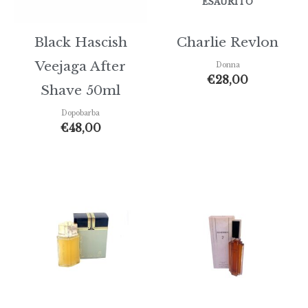
ESAURITO
Black Hascish
Charlie Revlon
Veejaga After
Donna
€
28,00
Shave 50ml
Dopobarba
€
48,00
Fascia
di
prezzo:
da
€26,00
a
€39,00