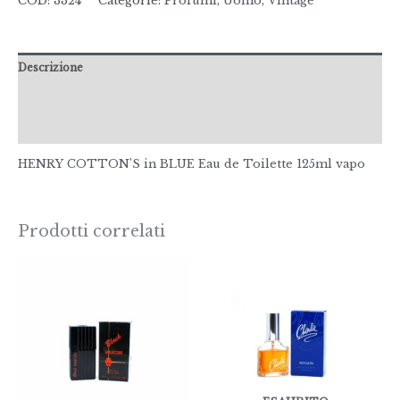
COD:
3324
Categorie:
Profumi
,
Uomo
,
Vintage
Descrizione
Informazioni aggiuntive
Recensioni (0)
HENRY COTTON’S in BLUE Eau de Toilette 125ml vapo
Prodotti correlati