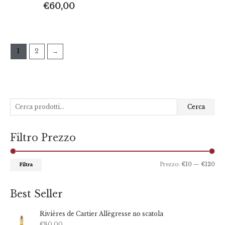
€
60,00
1
2
→
C
P
P
Cerca
e
r
r
r
e
e
Filtro Prezzo
c
z
z
a
z
z
:
o
o
Prezzo:
€10
—
€120
Filtra
M
M
i
a
Best Seller
n
x
Rivières de Cartier Allègresse no scatola
€
80,00