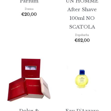
Parfum
UN HOMME
After Shave
Donna
€
20,00
100ml NO
SCATOLA
Dopobarba
€
62,00
Dolce &
Eau D’Azzaro