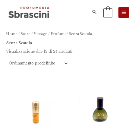
Vai
al
0
contenuto
Home
/
Store
/
Vintage
/
Profumi
/ Senza Scatola
Senza Scatola
Visualizzazione di 1-12 di 24 risultati