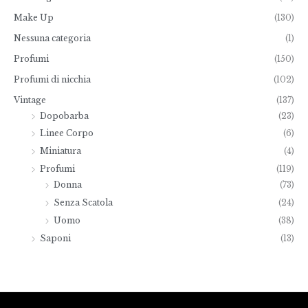
:
Make Up
(130)
d
a
Nessuna categoria
(1)
€
4
Profumi
(150)
8
,
Profumi di nicchia
(102)
0
0
Vintage
(137)
a
Dopobarba
(23)
€
Linee Corpo
(6)
9
8
Miniatura
(4)
,
Profumi
(119)
0
0
Donna
(73)
Senza Scatola
(24)
Uomo
(38)
Saponi
(13)