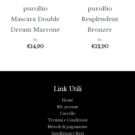
puroBio
puroBio
Mascara Double
Resplendent
Dream Marrone
Bronzer
Bio
Bio
€
14,90
€
12,90
Link Utili
Home
My account
Carrello
Termini e Condizioni
Metodi di pagamento
Spedizioni e Resi