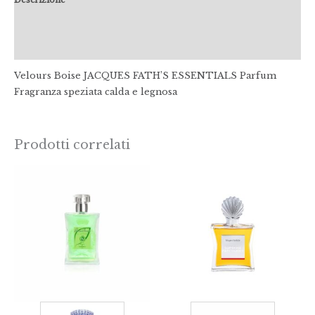
Informazioni aggiuntive
Recensioni (0)
Velours Boise JACQUES FATH’S ESSENTIALS Parfum
Fragranza speziata calda e legnosa
Prodotti correlati
Fascia
Fasci
di
di
prezzo:
prezz
da
da
€58,00
€48,0
a
a
€78,00
€98,