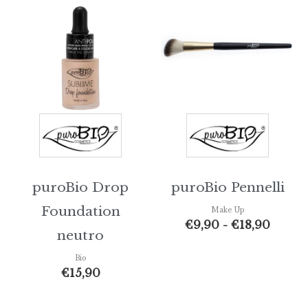
di
prezzo
da
€9,90
a
€18,9
puroBio Drop
puroBio Pennelli
Foundation
Make Up
€
9,90
-
€
18,90
neutro
Bio
€
15,90